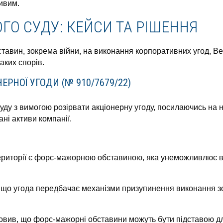
ивим.
ГО СУДУ: КЕЙСИ ТА РІШЕННЯ
тавин, зокрема війни, на виконання корпоративних угод, Ве
аких спорів.
ЕРНОЇ УГОДИ (№ 910/7679/22)
уду з вимогою розірвати акціонерну угоду, посилаючись на 
ні активи компанії.
ериторії є форс-мажорною обставиною, яка унеможливлює в
 що угода передбачає механізми призупинення виконання зо
вив, що форс-мажорні обставини можуть бути підставою д