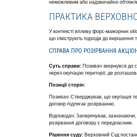
неможливим або надзвичайно обтяжл
ПРАКТИКА ВЕРХОВНО
У контексті впливу форс-мажорних обс
що ілюструють підходи до вирішення т
СПРАВА ПРО РОЗІРВАННЯ АКЦІОН
Суть справи:
Позивач звернувся до с
через окупацію території, де розташова
Позиції сторін:
Позивач: Стверджував, що окупація т
договір підлягає розірванню.
Відповідач: Заперечував, зазначаючи,
розірвання договору є передчасним.
Рішення суду:
Верховний Суд постано