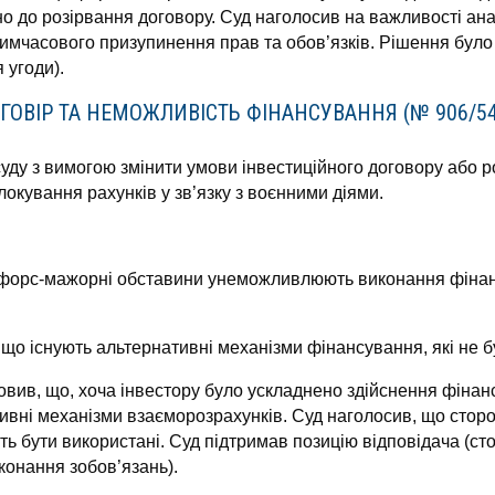
о до розірвання договору. Суд наголосив на важливості ана
имчасового призупинення прав та обов’язків. Рішення було
 угоди).
ГОВІР ТА НЕМОЖЛИВІСТЬ ФІНАНСУВАННЯ (№ 906/54
уду з вимогою змінити умови інвестиційного договору або р
окування рахунків у зв’язку з воєнними діями.
 форс-мажорні обставини унеможливлюють виконання фінанс
 що існують альтернативні механізми фінансування, які не б
вив, що, хоча інвестору було ускладнено здійснення фінан
ивні механізми взаєморозрахунків. Суд наголосив, що стор
ть бути використані. Суд підтримав позицію відповідача (ст
конання зобов’язань).