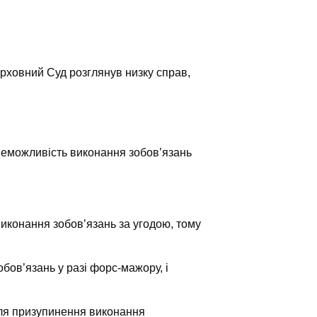
рховний Суд розглянув низку справ,
неможливість виконання зобов’язань
иконання зобов’язань за угодою, тому
бов’язань у разі форс-мажору, і
ля призупинення виконання