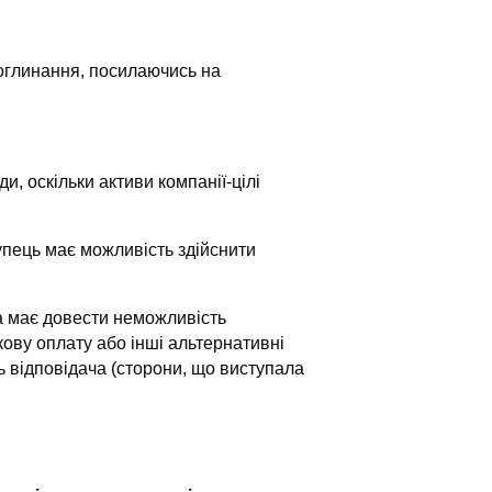
поглинання, посилаючись на
 оскільки активи компанії-цілі
упець має можливість здійснити
а має довести неможливість
кову оплату або інші альтернативні
ь відповідача (сторони, що виступала