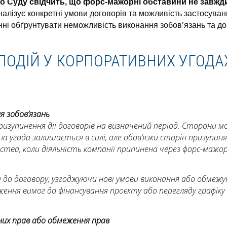
о Суду свідчить, що форс-мажорні обставини не завжди
алізує конкретні умови договорів та можливість застосува
ні обґрунтувати неможливість виконання зобов’язань та до
ПОДІЙ У КОРПОРАТИВНИХ УГОДАХ
я зобов’язань
ризупинення дії договорів на визначений період. Сторони 
а угода залишається в силі, але обов’язки сторін призупи
мства, коли діяльність компанії припинена через форс-мажор
о договору, узгоджуючи нові умови виконання або обмежуюч
ня вимог до фінансування проєкту або перегляду графіку ви
них прав або обмеження прав