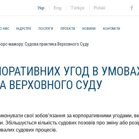
Укр
Eng
Türkçe
Polski
Fac
О НАС
ІНДУСТРІЇ
ПОСЛУГИ
ПРОЕКТИ
НОВИНИ
КОНТАКТИ
форс-мажору: Судова практика Верховного Суду
ОРАТИВНИХ УГОД В УМОВА
А ВЕРХОВНОГО СУДУ
виконувати свої зобов’язання за корпоративними угодами, 
ми. Збільшується кількість судових позовів про зміну або ро
ивалих судових процесів.