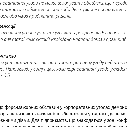
орпоративної угоди не може виконувати обов’язки, що пере
тимчасове обмеження прав або делегування повноважень.
лосів або умов прийняття рішень.
енсації
иконання угоди суд може ухвалити розірвання договору з к
 для такої компенсації необхідно надати докази прямих збит
ечинною
можуть намагатися визнати корпоративну угоду недійсною, 
 Наприклад, у ситуаціях, коли корпоративні угоди укладені
х дій.
о форс-мажорних обставин у корпоративних угодах демонстр
ві органи визнають важливість збереження угод там, де це м
оєнними діями. Для підприємств, що знаходяться у зоні конфл
вано звернути увагу на положення договору, передбачаючи