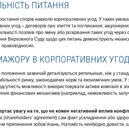
ЛЬНІСТЬ ПИТАННЯ
ростання спорів навколо корпоративних угод. У таких умов
их угод – договорів про злиття та поглинання, акціонерних
кількості позовів про зміну або розірвання таких угод чере
шення Верховного Суду щодо цих питань демонструють нюан
 правовідносин.
МАЖОРУ В КОРПОРАТИВНИХ УГО
положення зазвичай деталізуються ретельніше, ніж у станд
більності ринку, законодавчих норм та економічних умов. У 
сутність можливості використовувати активи компанії в зоні
ння фінансових механізмів (наприклад, неможливість залуч
ертає увагу на те, що не кожен негативний вплив конф
ю (shareholders’ agreement) сам факт ускладнення або здо
чи припинення зобов’язань. Натомість необхідно довести, щ