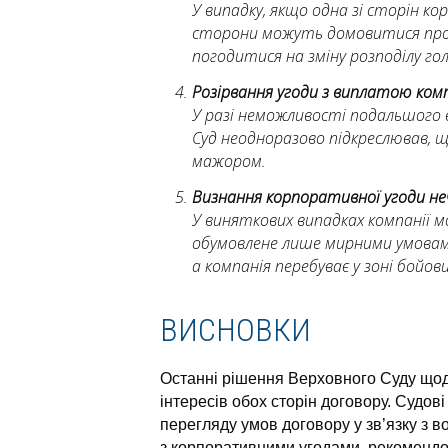
У випадку, якщо одна зі сторін к
сторони можуть домовитися про 
погодитися на зміну розподілу го
Розірвання угоди з виплатою комп
У разі неможливості подальшого в
Суд неодноразово підкреслював, що
мажором.
Визнання корпоративної угоди н
У виняткових випадках компанії 
обумовлене лише мирними умовами.
а компанія перебуває у зоні бойови
ВИСНОВКИ
Останні рішення Верховного Суду щод
інтересів обох сторін договору. Судо
перегляду умов договору у зв’язку з в
з корпоративними угодами, рекомендо