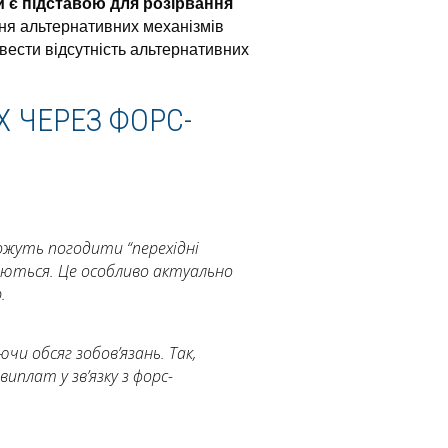
 є підставою для розірвання
ння альтернативних механізмів
вести відсутність альтернативних
 ЧЕРЕЗ ФОРС-
можуть погодити “перехідні
няються. Це особливо актуально
.
и обсяг зобов’язань. Так,
плат у зв’язку з форс-