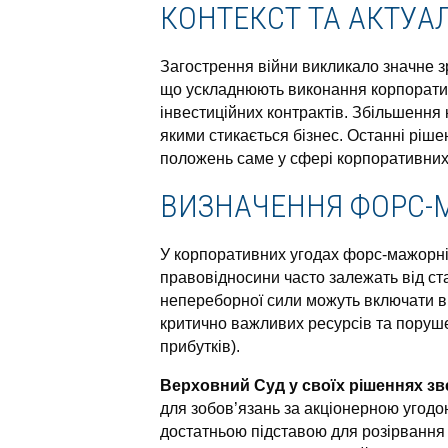
КОНТЕКСТ ТА АКТУА
Загострення війни викликало значне з
що ускладнюють виконання корпоративн
інвестиційних контрактів. Збільшення 
якими стикається бізнес. Останні рі
положень саме у сфері корпоративних
ВИЗНАЧЕННЯ ФОРС-
У корпоративних угодах форс-мажорні 
правовідносини часто залежать від ста
непереборної сили можуть включати від
критично важливих ресурсів та поруше
прибутків).
Верховний Суд у своїх рішеннях зв
для зобов’язань за акціонерною угодо
достатньою підставою для розірвання 