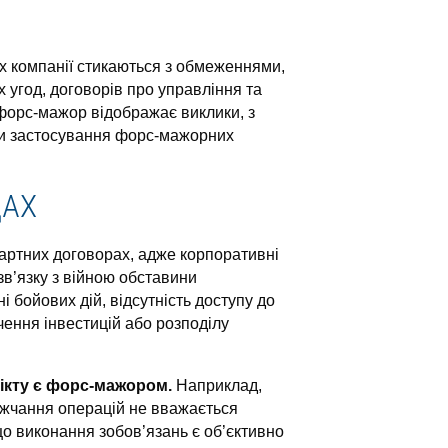
ах компанії стикаються з обмеженнями,
 угод, договорів про управління та
з форс-мажор відображає виклики, з
си застосування форс-мажорних
ДАХ
артних договорах, адже корпоративні
зв’язку з війною обставини
 бойових дій, відсутність доступу до
ення інвестицій або розподілу
лікту є форс-мажором.
Наприклад,
рожчання операцій не вважається
о виконання зобов’язань є об’єктивно