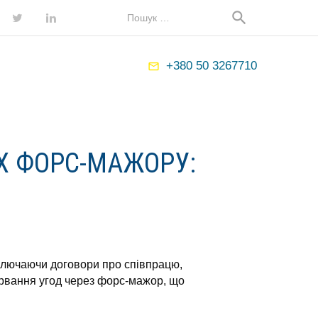
Map
Search
search
for:
ebook
Twitter
LinkedIn
+380 50 3267710
mail_outline
Х ФОРС-МАЖОРУ:
включаючи договори про співпрацю,
зірвання угод через форс-мажор, що