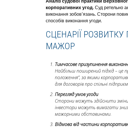
Аналіз судової практики Верховног
корпоративних угод.
Суд ретельно ан
виконання зобов’язань. Сторони повин
способів виконання угоди.
СЦЕНАРІЇ РОЗВИТКУ 
МАЖОР
Тимчасове призупинення виконанн
Найбільш поширений підхід – це п
положення”, за якими корпоративн
для договорів про спільні підприє
Перегляд умов угоди
Сторони можуть здійснити зміни д
інвестори можуть вимагати знижен
мажорними обставинами.
Відмова від частини корпоратив