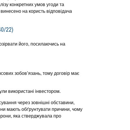
лізу конкретних умов угоди та
 винесено на користь відповідача
0/22)
озірвати його, посилаючись на
ових зобов’язань, тому договір має
ули використані інвестором.
сування через зовнішні обставини,
они мають обґрунтувати причини, чому
орони, яка стверджувала про