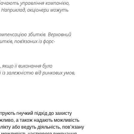
дбачають управління компанією,
 Наприклад, акціонери можуть
омпенсацією збитків. Верховний
ків, пов’язаних із форс-
якщо її виконання було
 із залежністю від ринкових умов,
ують гнучкий підхід до захисту
ожливо, а також надають можливість
ікту або ведуть діяльність, пов’язану
 можливість часткового виконання