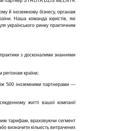
ий партнер SYROTA DZIS MELNYK
у й іноземному бізнесу, органам
раїни. Наша команда юристів, які
ля українського ринку практичним
 практики з досконалими знаннями
м регіонам країни;
 ніж 500 іноземними партнерами —
сякденному житті вашої компанії
нним тарифам, враховуючи сегмент
або визначити кількість витрачених