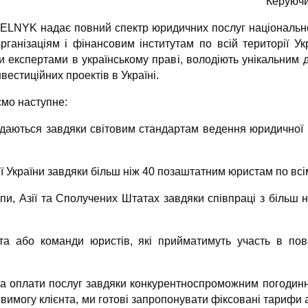
Керуюч
NYK надає повний спектр юридичних послуг національном
ганізаціям і фінансовим інститутам по всій території Ук
 експертами в українському праві, володіють унікальним д
естиційних проектів в Україні.
мо наступне:
надаються завдяки світовим стандартам ведення юридичної
ї України завдяки більш ніж 40 позаштатним юристам по всі
пи, Азії та Сполучених Штатах завдяки співпраці з більш
;
а або команди юристів, які прийматимуть участь в пов
ма оплати послуг завдяки конкурентноспроможним погоди
а вимогу клієнта, ми готові запропонувати фіксовані тарифи 