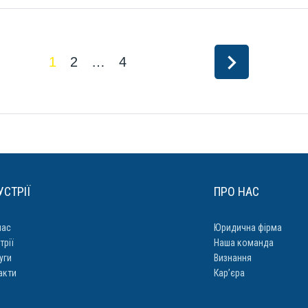
navigate_next
1
2
…
4
УСТРІЇ
ПРО НАС
нас
Юридична фірма
трії
Наша команда
уги
Визнання
акти
Кар’єра