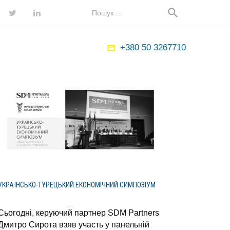
Map
Search
search
for:
ebook
Twitter
LinkedIn
+380 50 3267710
mail_outline
УКРАЇНСЬКО-ТУРЕЦЬКИЙ ЕКОНОМІЧНИЙ СИМПОЗІУМ
Сьогодні, керуючий партнер SDM Partners
Дмитро Сирота взяв участь у панельній