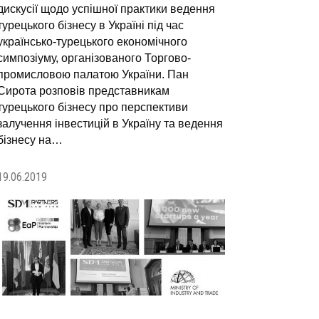
дискусії щодо успішної практики ведення
турецького бізнесу в Україні під час
українсько-турецького економічного
симпозіуму, організованого Торгово-
промисловою палатою України. Пан
Сирота розповів представникам
турецького бізнесу про перспективи
залучення інвестицій в Україну та ведення
бізнесу на…
19.06.2019