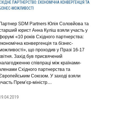
СХІДНЕ ПАРТНЕРСТВО: ЕКОНОМІЧНА КОНВЕРГЕНЦІЯ ТА
БІЗНЕС-МОЖЛИВОСТІ
Партнер SDM Partners Юлія Соловйова та
старший юрист Анна Куліш взяли участь у
форумі «10 років Східного партнерства:
економічна конвергенція та бізнес-
можливості», що проходив у Празі 16-17
квітня. Захід був присвячений
налагодженню співпраці між країнами-
членами Східного партнерства та
Європейським Союзом. У заході взяли
участь Прем’єр-міністр…
19.04.2019