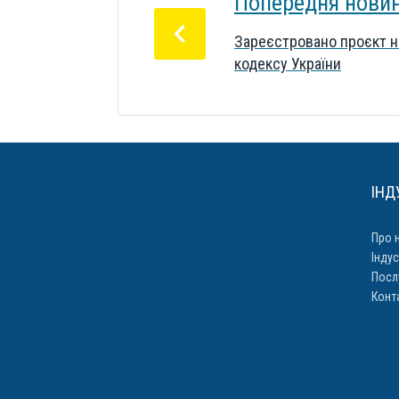
ЗАПИСІВ
Попередня нови
Зареєстровано проєкт н
кодексу України
ІНД
Про 
Індус
Посл
Конт