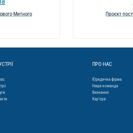
на
ового Митного
Проєкт пост
УСТРІЇ
ПРО НАС
нас
Юридична фірма
трії
Наша команда
уги
Визнання
акти
Кар’єра