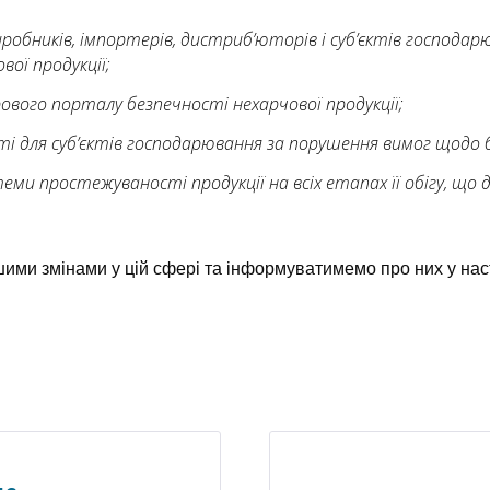
виробників, імпортерів, дистриб’юторів і суб’єктів господа
вої продукції;
вого порталу безпечності нехарчової продукції;
і для суб’єктів господарювання за порушення вимог щодо б
ми простежуваності продукції на всіх етапах її обігу, що
ими змінами у цій сфері та інформуватимемо про них у нас