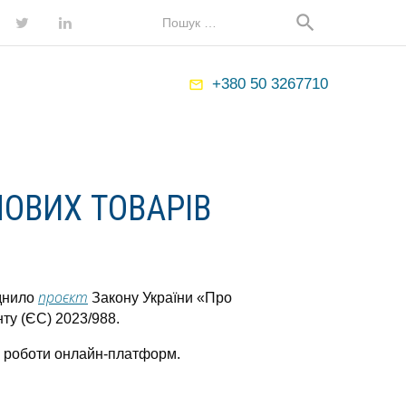
Map
Search
search
for:
ebook
Twitter
LinkedIn
+380 50 3267710
mail_outline
ОВИХ ТОВАРІВ
проєкт
юднило
Закону України «Про
ту (ЄС) 2023/988.
та роботи онлайн-платформ.