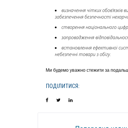
визначення чітких обов’язків 
забезпечення безпечності нехарчо
створення національного цифро
запровадження відповідальност
встановлення ефективної систе
небезпечні товари з обігу.
Ми будемо уважно стежити за подальш
ПОДІЛИТИСЯ:
Facebook
Twitter
LinkedIn
НАВІГАЦІЯ