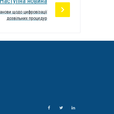
Наступна новина
анови щодо цифровізації
дозвільних процедур
Map