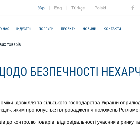
Укр
Eng
Türkçe
Polski
Fac
О НАС
ІНДУСТРІЇ
ПОСЛУГИ
ПРОЕКТИ
НОВИНИ
КОНТАКТИ
вих товарів
ЩОДО БЕЗПЕЧНОСТІ НЕХАРЧ
номіки, довкілля та сільського господарства України оприл
укції», яким пропонується впровадження положень Регламен
дів до контролю товарів, відповідальності учасників ринку 