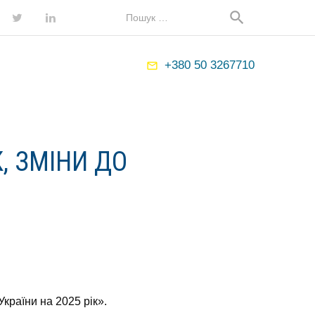
Map
Search
search
for:
ebook
Twitter
LinkedIn
+380 50 3267710
mail_outline
, ЗМІНИ ДО
раїни на 2025 рік».