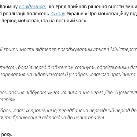
повідомила
 Кабміну
, що Уряд прийняв рішення внести змін
Закону
я реалізації положень
України «Про мобілізаційну під
еріод мобілізації та на воєнний час».
ерії критичності відтепер погоджуватимуться з Міністер
тність боргів перед бюджетом стануть обов’язковими для
 зарплатня на підприємстві й у заброньованого працівника
с бронювання відбуватиметься виключно через Дію. Щоміся
теріям.
аброньованих працівників, передбачено перехідний період до
вити бронювання відповідно до нових правил.
 року.