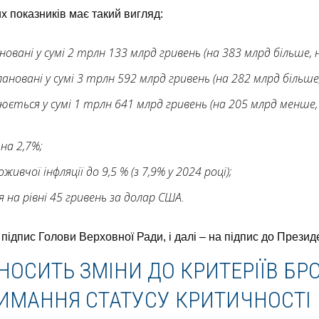
х показників має такий вигляд:
овані у сумі 2 трлн 133 млрд гривень (на 383 млрд більше, ні
новані у сумі 3 трлн 592 млрд гривень (на 282 млрд більше, 
ється у сумі 1 трлн 641 млрд гривень (на 205 млрд менше, н
на 2,7%;
ивчої інфляції до 9,5 % (з 7,9% у 2024 році);
я на рівні 45 гривень за долар США.
 підпис Голови Верховної Ради, і далі – на підпис до Презид
ВНОСИТЬ ЗМІНИ ДО КРИТЕРІЇВ Б
РИМАННЯ СТАТУСУ КРИТИЧНОСТІ