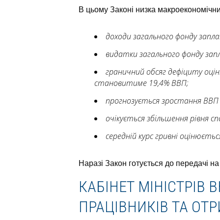
В цьому Законі низка макроекономічни
доходи загального фонду заплан
видатки загального фонду запла
граничний обсяг дефіциту оціню
становитиме 19,4% ВВП;
прогнозується зростання ВВП 
очікується збільшення рівня спож
середній курс гривні оцінюєтьс
Наразі Закон готується до передачі на
КАБІНЕТ МІНІСТРІВ 
ПРАЦІВНИКІВ ТА ОТ