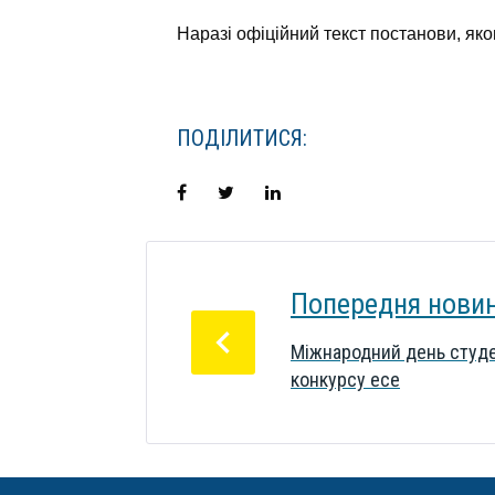
Наразі офіційний текст постанови, якою
ПОДІЛИТИСЯ:
Facebook
Twitter
LinkedIn
НАВІГАЦІЯ
ЗАПИСІВ
Попередня нови
Міжнародний день студе
конкурсу есе